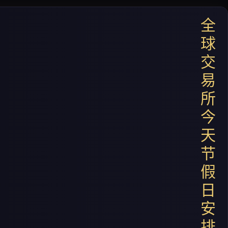
全
球
交
易
所
今
天
节
假
日
安
排