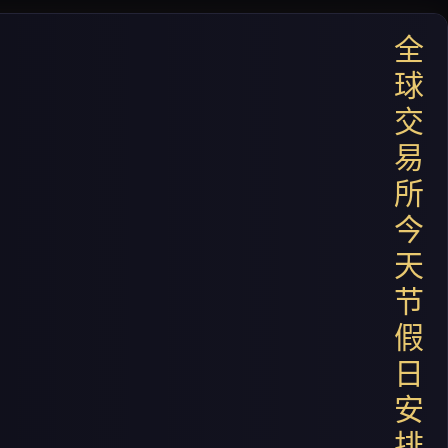
全
球
交
易
所
今
天
节
假
日
安
排