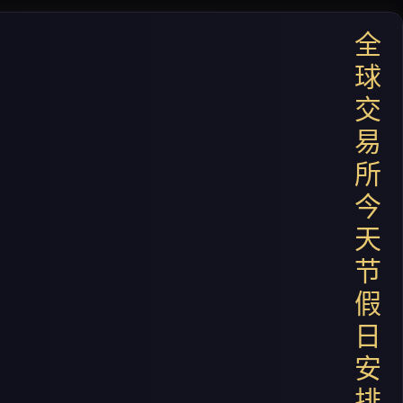
全
球
交
易
所
今
天
节
假
日
安
排